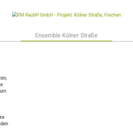
Ensemble Kölner Straße
zen,
me
aum
tze
 den